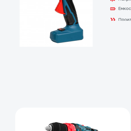
Емкос
Произ