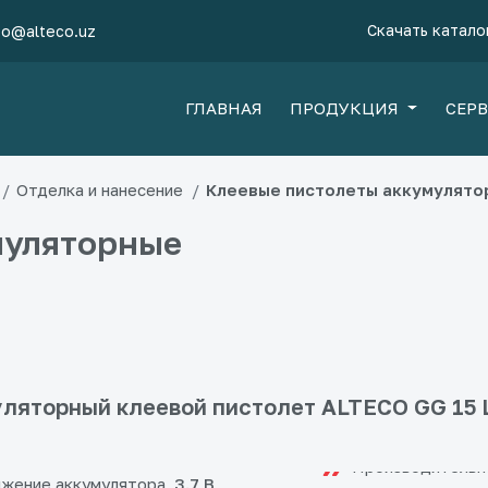
Скачать катало
fo@alteco.uz
ГЛАВНАЯ
ПРОДУКЦИЯ
СЕР
Отделка и нанесение
Клеевые пистолеты аккумулято
муляторные
ляторный клеевой пистолет ALTECO GG 15 L
жение аккумулятора
3.7 В