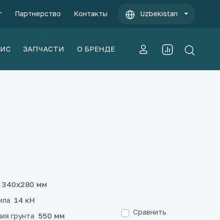
г
Партнерство
Контакты
Uzbekistan
ВИС
ЗАПЧАСТИ
О БРЕНДЕ
340x280 мм
ила
14 кН
Сравнить
ия грунта
550 мм