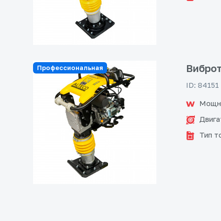
Виброт
Профессиональная
ID: 84151
Мощн
Двига
Тип т