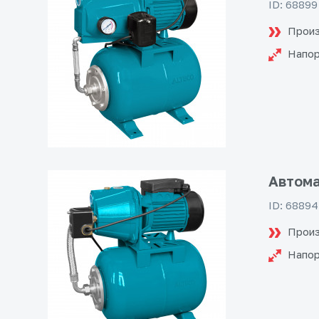
ID: 68899
Произ
Напо
Автома
ID: 68894
Произ
Напо