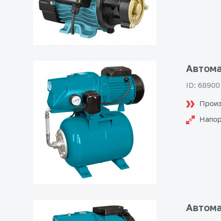
Автома
ID: 68900
Произ
Напо
Автома