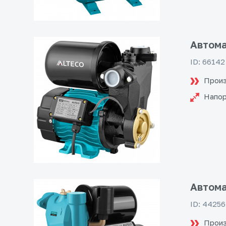
Автома
ID: 66142
Произ
Напо
Автома
ID: 44256
Произ