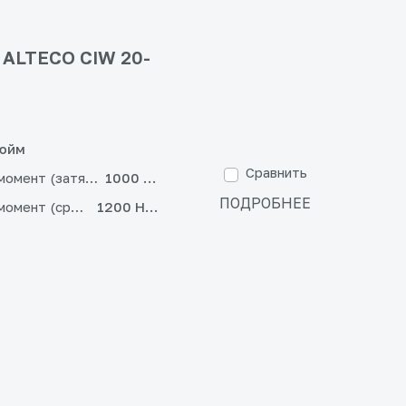
 ALTECO CIW 20-
дюйм
Сравнить
момент (затягивание)
1000 Н·м
ПОДРОБНЕЕ
момент (срыв)
1200 Н·м