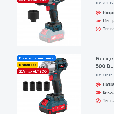
ID: 78135
Напря
Мин. 
Тип п
Бесщет
Профессиональный
Brushless
500 BL
21Vmax ALTECO
ID: 71516
Напря
Емкос
Тип п