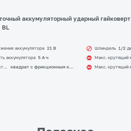
очный аккумуляторный ударный гайковерт
i BL
жение аккумулятора
Шпиндель
21 В
1/2 
ть аккумулятора
Макс. крутящий 
5 А·ч
атрона
Макс. крутящий 
квадрат с фрикционным кольцом