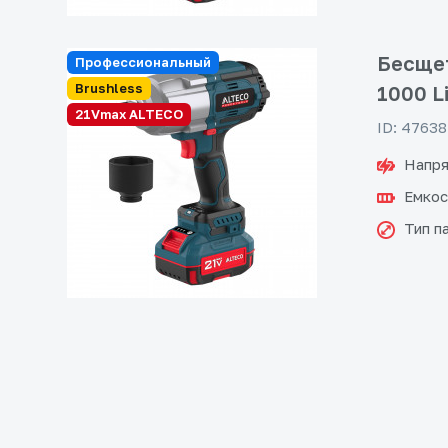
Бесщет
Профессиональный
Brushless
1000 L
21Vmax ALTECO
ID: 47638
Напря
Емкос
Тип п