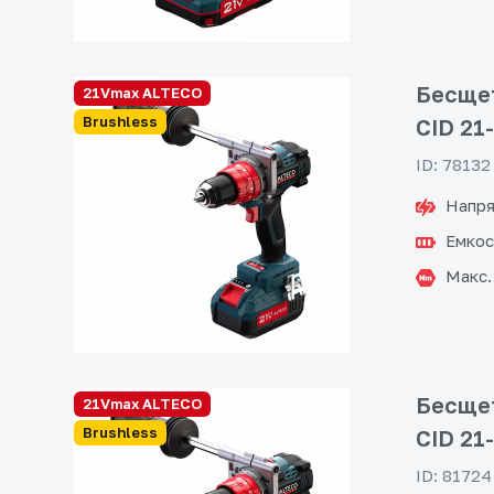
Бесщет
21Vmax ALTECO
Brushless
CID 21
ID: 78132
Напря
Емкос
Макс.
Бесщет
21Vmax ALTECO
Brushless
CID 21
ID: 81724