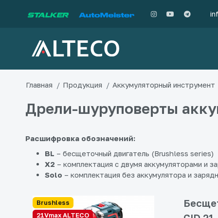
in
Главная
Продукция
Аккумуляторный инструмент
Дрели-шуруповерты акк
Расшифровка обозначений:
BL
– бесщеточный двигатель (Brushless series)
X2
– комплектация с двумя аккумуляторами и з
Solo
– комплектация без аккумулятора и заряд
Бесщет
Brushless
21Vmax ALTECO
CID 21