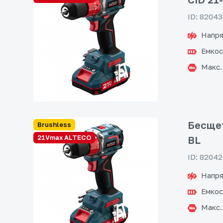
ID: 82043
Напря
Емкос
Макс.
Бесщет
Brushless
21Vmax ALTECO
BL
ID: 82042
Напря
Емкос
Макс.