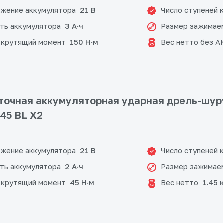
жение аккумулятора
Число ступеней 
21 В
ть аккумулятора
Размер зажимае
3 А·ч
 крутящий момент
Вес нетто без А
150 Н·м
очная аккумуляторная ударная дрель-шур
-45 BL X2
жение аккумулятора
Число ступеней 
21 В
ть аккумулятора
Размер зажимае
2 А·ч
 крутящий момент
Вес нетто
45 Н·м
1.45 