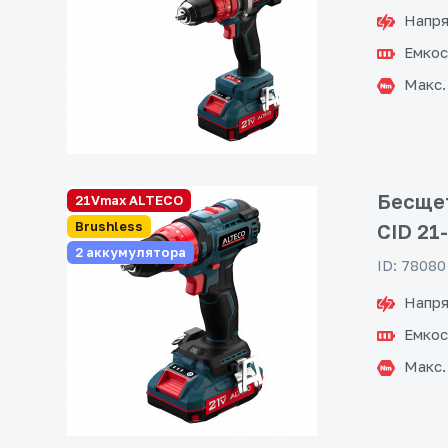
Напря
Емкос
Макс.
Бесщет
21Vmax ALTECO
Brushless
CID 21
2 аккумулятора
ID: 78080
Напря
Емкос
Макс.