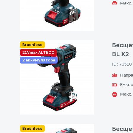
Макс.
Бесщет
Brushless
21Vmax ALTECO
BL X2
2 аккумулятора
ID: 73510
Напря
Емкос
Макс.
Бесщет
Brushless