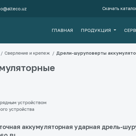
Скачать катало
fo@alteco.uz
ГЛАВНАЯ
ПРОДУКЦИЯ
СЕР
Сверление и крепеж
Дрели-шуруповерты аккумулят
умуляторные
арядным устройством
ного устройства
очная аккумуляторная ударная дрель-шур
-60 BL