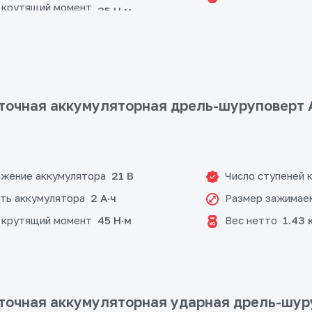
 крутящий момент
35 Н·м
очная аккумуляторная дрель-шуруповерт 
жение аккумулятора
Число ступеней 
21 В
ть аккумулятора
Размер зажимае
2 А·ч
 крутящий момент
Вес нетто
45 Н·м
1.43 
очная аккумуляторная ударная дрель-шур