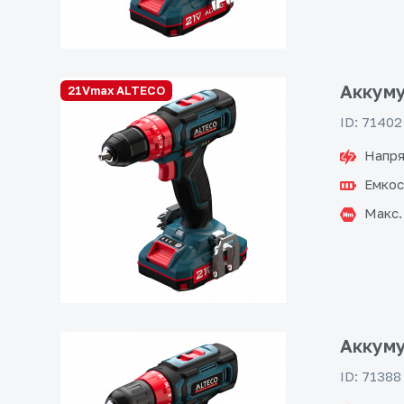
Аккуму
21Vmax ALTECO
ID: 71402
Напря
Емкос
Макс.
Аккуму
ID: 71388