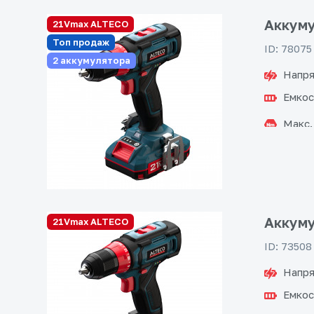
Аккуму
21Vmax ALTECO
Топ продаж
ID: 78075
2 аккумулятора
Напря
Емкос
Макс.
Аккуму
21Vmax ALTECO
ID: 73508
Напря
Емкос