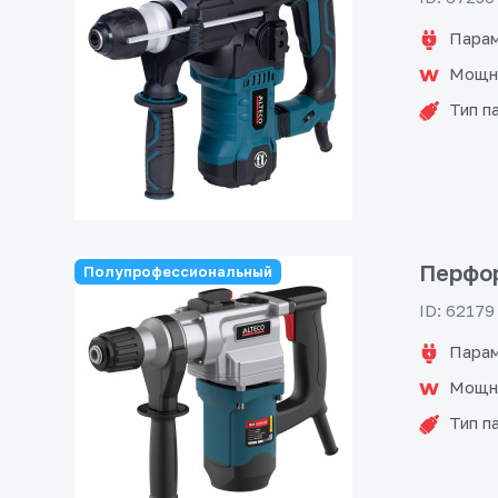
Парам
Мощн
Тип п
Перфор
Полупрофессиональный
ID: 62179
Парам
Мощн
Тип п