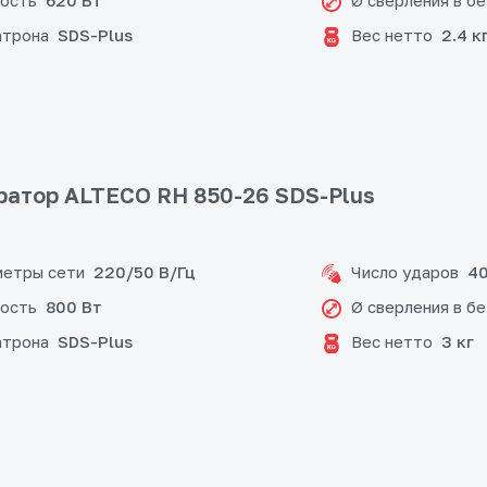
ость
Ø сверления в б
620 Вт
атрона
Вес нетто
SDS-Plus
2.4 к
атор ALTECO RH 850-26 SDS-Plus
етры сети
Число ударов
220/50 В/Гц
40
ость
Ø сверления в б
800 Вт
атрона
Вес нетто
SDS-Plus
3 кг