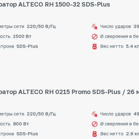
атор ALTECO RH 1500-32 SDS-Plus
етры сети
Число ударов
220/50 В/Гц
39
ость
Ø сверления в б
1500 Вт
атрона
Вес нетто
SDS-Plus
5.4 к
атор ALTECO RH 0215 Promo SDS-Plus / 26 
етры сети
Число ударов
220/50 В/Гц
49
ость
Ø сверления в б
800 Вт
атрона
Вес нетто
SDS-Plus
2.9 к