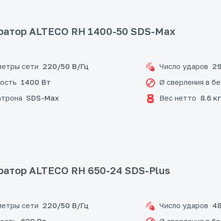
атор ALTECO RH 1400-50 SDS-Max
етры сети
Число ударов
220/50 В/Гц
29
ость
Ø сверления в б
1400 Вт
атрона
Вес нетто
SDS-Max
8.6 кг
атор ALTECO RH 650-24 SDS-Plus
етры сети
Число ударов
220/50 В/Гц
48