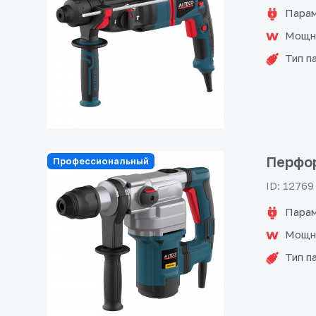
Парам
Мощн
Тип п
Перфор
Профессиональный
ID: 12769
Парам
Мощн
Тип п