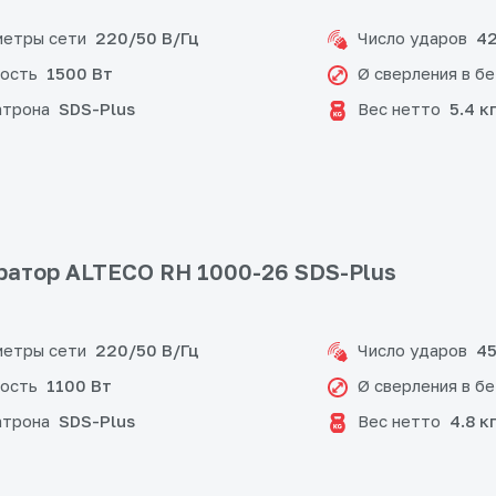
етры сети
Число ударов
220/50 В/Гц
42
ость
Ø сверления в б
1500 Вт
атрона
Вес нетто
SDS-Plus
5.4 к
атор ALTECO RH 1000-26 SDS-Plus
етры сети
Число ударов
220/50 В/Гц
45
ость
Ø сверления в б
1100 Вт
атрона
Вес нетто
SDS-Plus
4.8 к