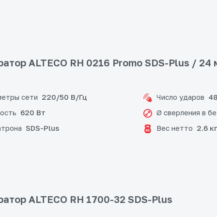
атор ALTECO RH 0216 Promo SDS-Plus / 24 
етры сети
Число ударов
220/50 В/Гц
48
ость
Ø сверления в б
620 Вт
атрона
Вес нетто
SDS-Plus
2.6 к
атор ALTECO RH 1700-32 SDS-Plus