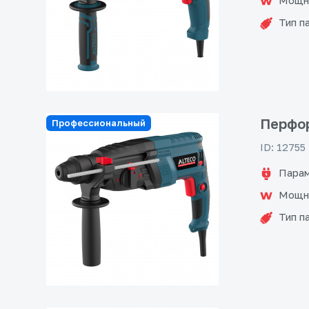
Мощн
Тип п
Перфор
Профессиональный
ID: 12755
Парам
Мощн
Тип п