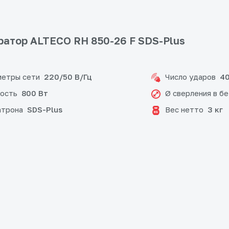
атор ALTECO RH 850-26 F SDS-Plus
етры сети
Число ударов
220/50 В/Гц
40
ость
Ø сверления в б
800 Вт
атрона
Вес нетто
SDS-Plus
3 кг