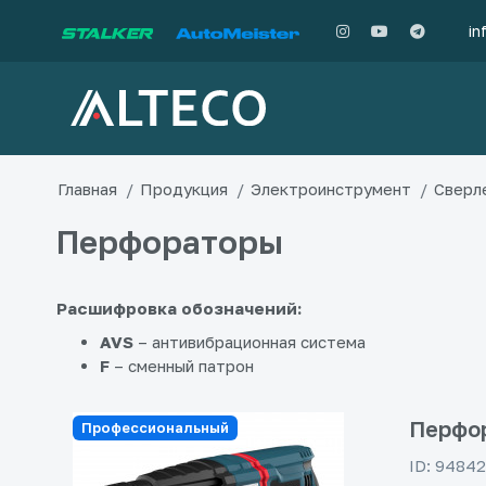
in
Главная
Продукция
Электроинструмент
Сверл
Перфораторы
Расшифровка обозначений:
AVS
– антивибрационная система
F
– сменный патрон
Перфор
Профессиональный
ID: 94842