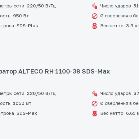
етры сети
Число ударов
220/50 В/Гц
51
ость
Ø сверления в б
950 Вт
атрона
Вес нетто
SDS-Plus
3.3 к
атор ALTECO RH 1100-38 SDS-Max
етры сети
Число ударов
220/50 В/Гц
37
ость
Ø сверления в б
1050 Вт
атрона
Вес нетто
SDS-Max
6.65 