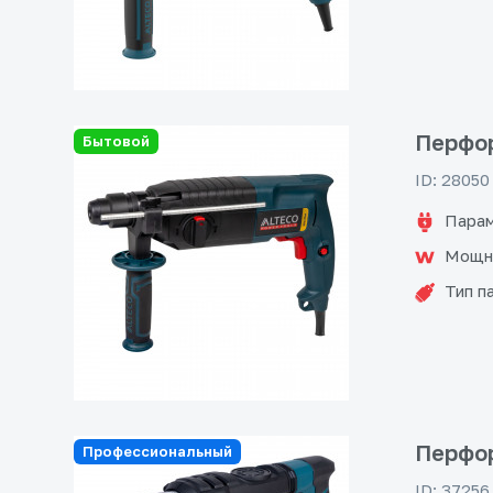
Перфор
Бытовой
ID: 28050
Парам
Мощн
Тип п
Перфор
Профессиональный
ID: 37256