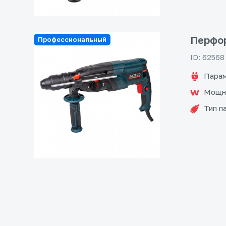
Перфор
Профессиональный
ID: 62568
Парам
Мощн
Тип п