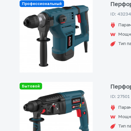
Перфор
Профессиональный
ID: 43234
Парам
Мощн
Тип п
Перфор
Бытовой
ID: 27501
Парам
Мощн
Тип п