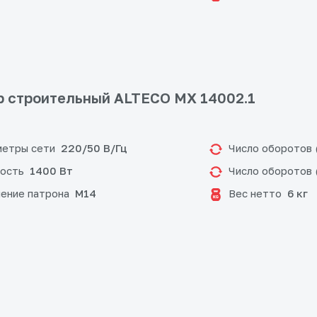
 строительный ALTECO MX 14002.1
етры сети
Число оборотов 
220/50 В/Гц
ость
Число оборотов 
1400 Вт
ение патрона
Вес нетто
М14
6 кг