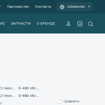
г
Партнерство
Контакты
Uzbekistan
ВИС
ЗАПЧАСТИ
О БРЕНДЕ
(1 передача)
0-480 об/мин
(2 передача)
0-680 об/мин
Сравнить
кг