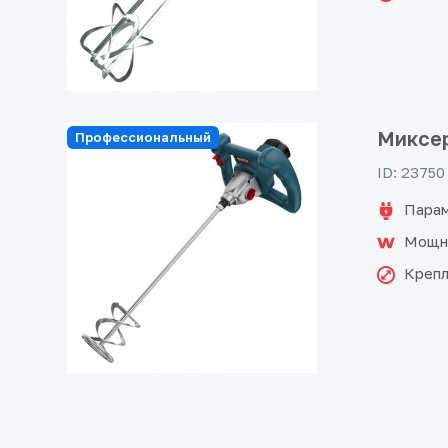
Миксер
Профессиональный
ID: 23750
Парам
Мощн
Крепл